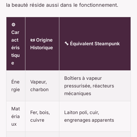
la beauté réside aussi dans le fonctionnement.
⚙️
Car
act
📜 Origine
🔧 Équivalent Steampunk
éris
Historique
tiqu
e
Boîtiers à vapeur
Éne
Vapeur,
pressurisée, réacteurs
rgie
charbon
mécaniques
Mat
Fer, bois,
Laiton poli, cuir,
éria
cuivre
engrenages apparents
ux