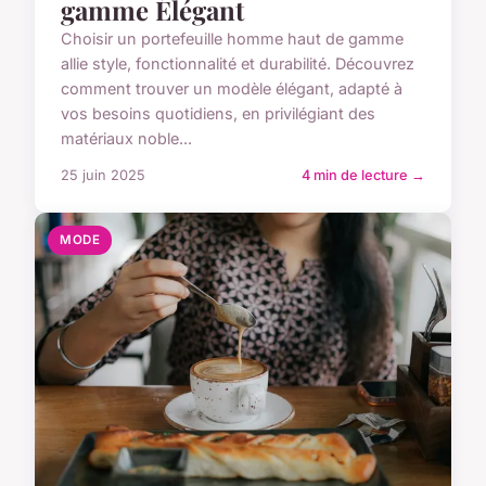
gamme Élégant
Choisir un portefeuille homme haut de gamme
allie style, fonctionnalité et durabilité. Découvrez
comment trouver un modèle élégant, adapté à
vos besoins quotidiens, en privilégiant des
matériaux noble...
25 juin 2025
4 min de lecture →
MODE