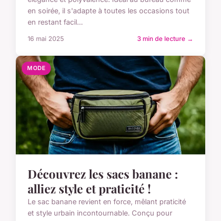
en soirée, il s'adapte à toutes les occasions tout
en restant facil...
16 mai 2025
3 min de lecture →
MODE
Découvrez les sacs banane :
alliez style et praticité !
Le sac banane revient en force, mêlant praticité
et style urbain incontournable. Conçu pour