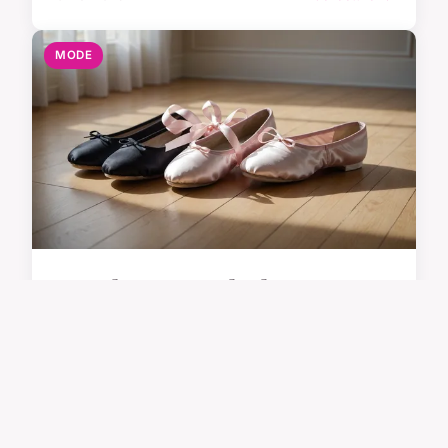
MODE
Les chaussons de danse
incontournables pour révéler
votre style
Trouver le chausson de danse parfait transforme
votre manière de bouger et d'exprimer votre style
unique. Chaque modèle combine confort, design
et robustesse pour s'adapter aux exigences