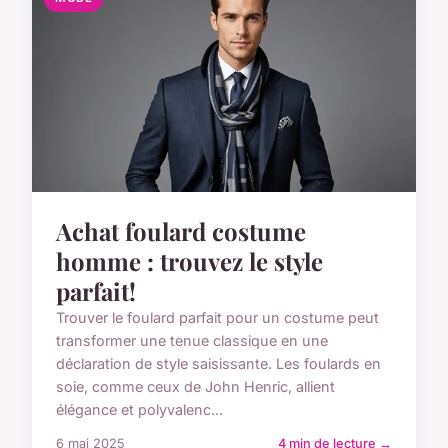
Achat foulard costume
homme : trouvez le style
parfait!
Trouver le foulard parfait pour un costume peut
transformer une tenue classique en une
déclaration de style saisissante. Les foulards en
soie, comme ceux de John Henric, allient
élégance et polyvalenc...
6 mai 2025
4 min de lecture →