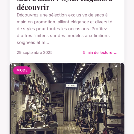
découvrir
Découvrez une sélection exclusive de sacs à
main en promotion, alliant élégance et diversité
de styles pour toutes les occasions. Profitez
d'offres limitées sur des modèles aux finitions
soignées et m...
29 septembre 2025
5 min de lecture →
MODE