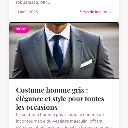
robustesse, offr...
11 août 2025
5 min de lecture →
MODE
Costume homme gris :
élégance et style pour toutes
les occasions
Le costume homme gris s'impose comme un
incontournable du vestiaire masculin, offrant
élégance et polyvalence. Idéal au bureau comme