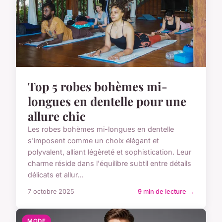
Top 5 robes bohèmes mi-
longues en dentelle pour une
allure chic
Les robes bohèmes mi-longues en dentelle
s'imposent comme un choix élégant et
polyvalent, alliant légèreté et sophistication. Leur
charme réside dans l'équilibre subtil entre détails
délicats et allur...
7 octobre 2025
9 min de lecture →
MODE