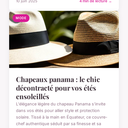
10 juin 2025
4 min de lecture →
MODE
Chapeaux panama : le chic
décontracté pour vos étés
ensoleillés
L'élégance légère du chapeau Panama s'invite
dans vos étés pour allier style et protection
solaire. Tissé à la main en Équateur, ce couvre-
chef authentique séduit par sa finesse et sa