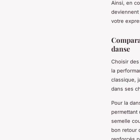
Ainsi, en c
deviennent 
votre expres
Comparat
danse
Choisir des
la performa
classique, 
dans ses c
Pour la dan
permettant 
semelle co
bon retour 
renforcés p