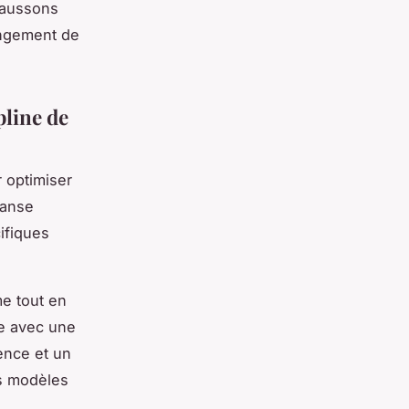
haussons
ongement de
line de
 optimiser
danse
ifiques
me tout en
le avec une
ence et un
es modèles