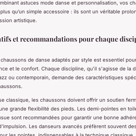
ombinant astuces mode danse et personnalisation, vos c
plus qu’un simple accessoire : ils sont un véritable prol
sion artistique.
ifs et recommandations pour chaque discip
 chaussons de danse adaptés par style est essentiel pour
nce et le confort. Chaque discipline, qu'il s'agisse de la 
jazz ou contemporain, demande des caractéristiques spéc
haussons.
se classique, les chaussons doivent offrir un soutien fer
une grande flexibilité des pieds. Les demi-pointes en toi
usue sont recommandées pour garantir une bonne adhér
d'impulsion. Les danseurs avancés préfèrent souvent d
our les pointes, indispensables à la technique classique.