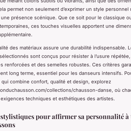
ue mêlant coloris subtils ou vibrants, ainsi que des orne
ela permet non seulement d’exprimer un style personnel 
une présence scénique. Que ce soit pour le classique ou
temporaines, ces touches visuelles apportent une dimen
supplémentaire.
ualité des matériaux assure une durabilité indispensable. 
électionnés sont conçus pour résister à l’usure répétée,
s renforcées et des semelles robustes. Ces critères gara
ent long terme, essentiel pour les danseurs intensifs. Po
ui combine confort, qualité et design, explorez
isonduchausson.com/collections/chausson-danse, où ch
exigences techniques et esthétiques des artistes.
stylistiques pour affirmer sa personnalité à 
ssons