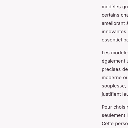
modèles qui 
certains ch
améliorant à
innovantes 
essentiel p
Les modèle
également u
précises d
moderne ou 
souplesse, 
justifient 
Pour choisi
seulement l
Cette person