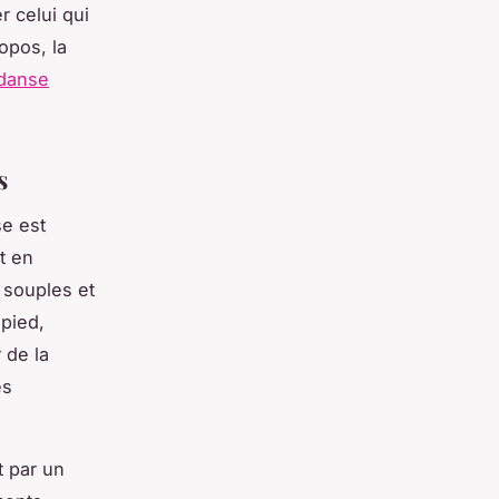
r celui qui
opos, la
-danse
s
e est
t en
 souples et
 pied,
 de la
es
t par un