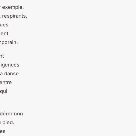
ar exemple,
 respirants,
ques
ment
mporain.
nt
xigences
la danse
entre
 qui
idérer non
u pied.
les