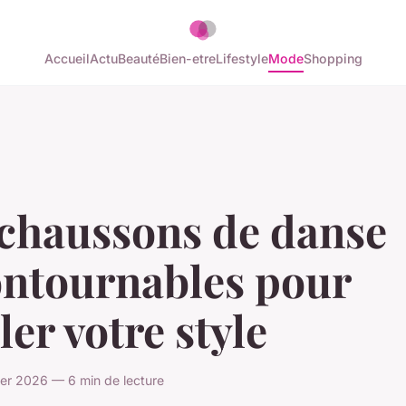
Accueil
Actu
Beauté
Bien-etre
Lifestyle
Mode
Shopping
 chaussons de danse
ontournables pour
ler votre style
vier 2026 — 6 min de lecture