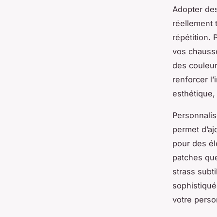
Adopter des
réellement 
répétition.
vos chausso
des couleu
renforcer l
esthétique,
Personnali
permet d’aj
pour des é
patches qu
strass subti
sophistiqué
votre perso