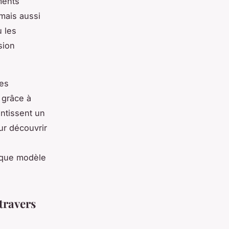
ments
mais aussi
 les
sion
Les
 grâce à
ntissent un
ur découvrir
aque modèle
travers