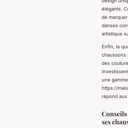
design uniq
élégants. C
de marquer 
danses con
artistique 
Enfin, la q
chaussons s
des couture
investissem
une gamme q
https://ma
répond aux 
Conseils 
ses chau