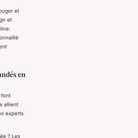
ouger et
gn et
line.
onnalité
ent
andés en
 font
 allient
es experts
ée ? Les