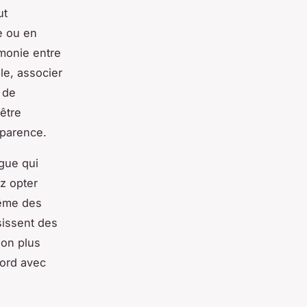
ut
e ou en
rmonie entre
le, associer
 de
 être
pparence.
gue qui
z opter
même des
issent des
ion plus
cord avec