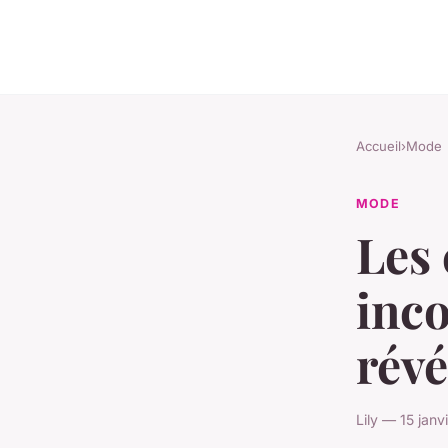
Accueil
›
Mode
MODE
Les
inc
révé
Lily — 15 jan